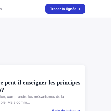
s
Tracer la lignée →
 peut-il enseigner les principes
s?
idien, comprendre les mécanismes de la
sable. Mais comm...
6 min de lecture →