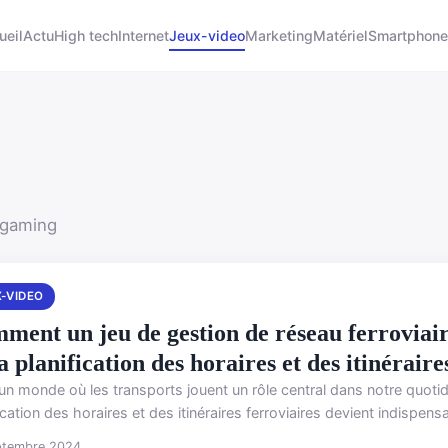
ueil
Actu
High tech
Internet
Jeux-video
Marketing
Matériel
Smartphone
 gaming
X-VIDEO
ment un jeu de gestion de réseau ferroviaire
a planification des horaires et des itinéraire
un monde où les transports jouent un rôle central dans notre quot
ication des horaires et des itinéraires ferroviaires devient indispen
ptembre 2024