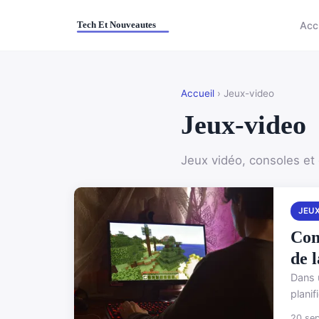
Acc
Accueil
› Jeux-video
Jeux-video
Jeux vidéo, consoles et
JEU
Com
de l
Dans 
planif
20 se