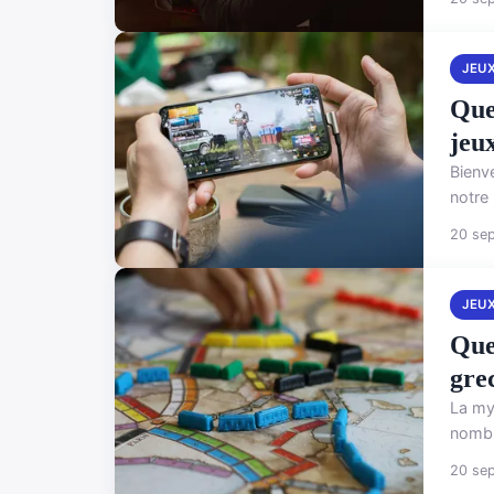
JEU
Quel
jeu
Bienve
notre
20 se
JEU
Quel
gre
La my
nombre
20 se