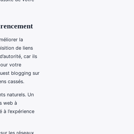
férencement
méliorer la
isition de liens
autorité, car ils
pour votre
guest blogging sur
ens cassés.
ts naturels. Un
es web à
é à l’expérience
 sur les réseaux