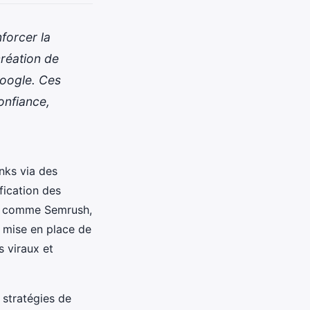
forcer la
création de
Google. Ces
onfiance,
nks via des
fication des
ils comme Semrush,
a mise en place de
s viraux et
 stratégies de