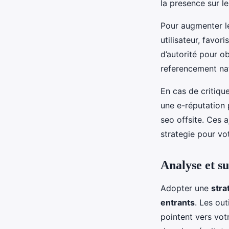
la presence sur l
Pour augmenter le
utilisateur, favo
d’autorité pour ob
referencement nat
En cas de critiqu
une e-réputation 
seo offsite. Ces 
strategie pour v
Analyse et su
Adopter une
stra
entrants
. Les ou
pointent vers vo