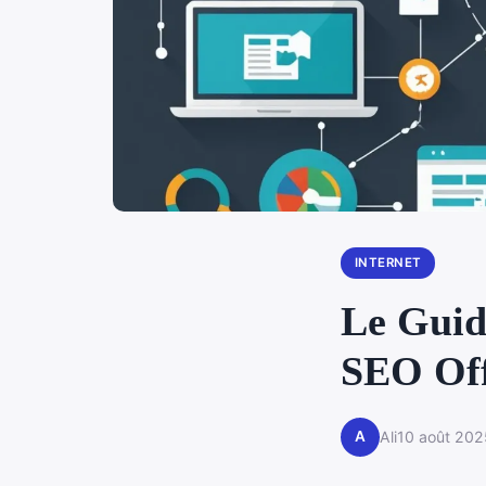
INTERNET
Le Guid
SEO Off
A
Ali
10 août 202