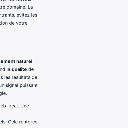
otre domaine. La
trants, évitez les
tion de votre
cement naturel
end la
qualite
de
s les resultats de
un signal puissant
gle.
web local. Une
els. Cela renforce