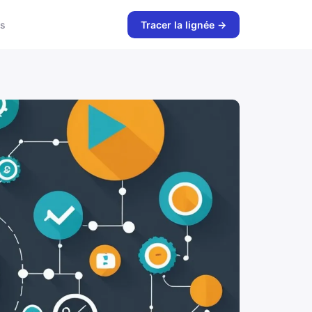
s
Tracer la lignée →