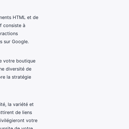
éments HTML et de
ff consiste à
eractions
s sur Google.
de votre boutique
ne diversité de
re la stratégie
té, la variété et
tirent de liens
vilégieront votre
éussite de votre