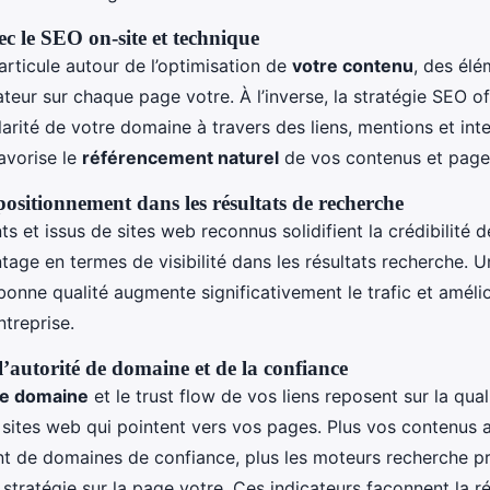
ec le SEO on-site et technique
articule autour de l’optimisation de
votre contenu
, des él
sateur sur chaque page votre. À l’inverse, la stratégie SEO o
larité de votre domaine à travers des liens, mentions et int
favorise le
référencement naturel
de vos contenus et page
 positionnement dans les résultats de recherche
ts et issus de sites web reconnus solidifient la crédibilité 
tage en termes de visibilité dans les résultats recherche. U
bonne qualité augmente significativement le trafic et amélio
treprise.
 l’autorité de domaine et de la confiance
re domaine
et le trust flow de vos liens reposent sur la quali
 sites web qui pointent vers vos pages. Plus vos contenus at
t de domaines de confiance, plus les moteurs recherche pri
 stratégie sur la page votre. Ces indicateurs façonnent la r