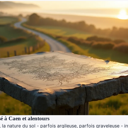
sé à Caen et alentours
la nature du sol - parfois argileuse, parfois graveleuse - i