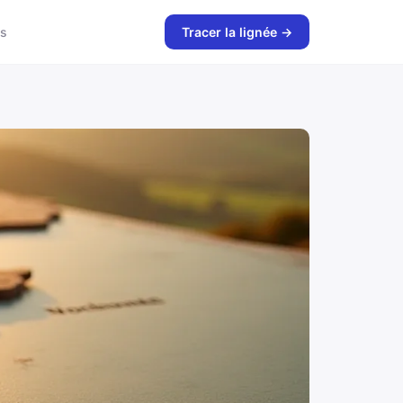
s
Tracer la lignée →