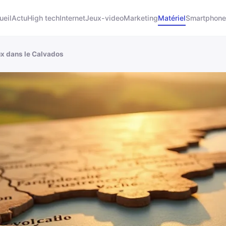
ueil
Actu
High tech
Internet
Jeux-video
Marketing
Matériel
Smartphone
x dans le Calvados