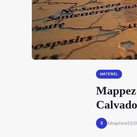
MATÉRIEL
Mappez 
Calvado
S
Séraphine
25/0