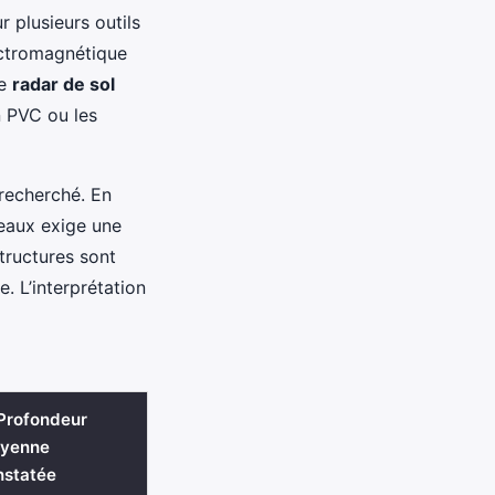
r plusieurs outils
ectromagnétique
le
radar de sol
n PVC ou les
 recherché. En
seaux exige une
structures sont
. L’interprétation
 Profondeur
yenne
nstatée