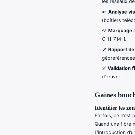
les réseaux dé
👀
Analyse vis
(boîtiers télé
🎨
Marquage a
C 11-714-1.
📍
Rapport de
géoréférencée
✅
Validation f
d’œuvre.
Gaines bouché
Identifier les zo
Parfois, ce n’est
Quand une fibre ne
L’introduction d’