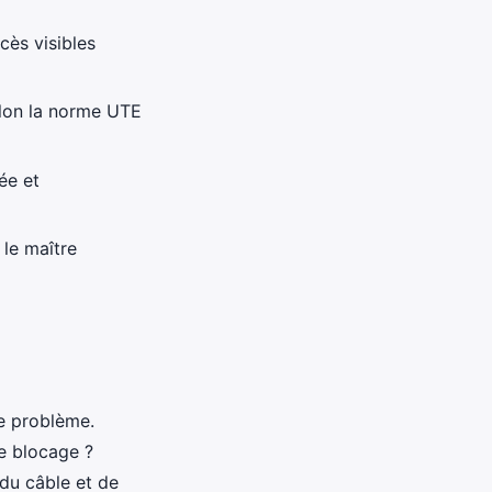
cès visibles
elon la norme UTE
ée et
 le maître
se problème.
le blocage ?
 du câble et de