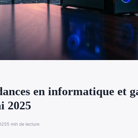
dances en informatique et 
i 2025
025
5 min de lecture