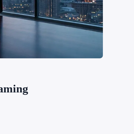
gaming