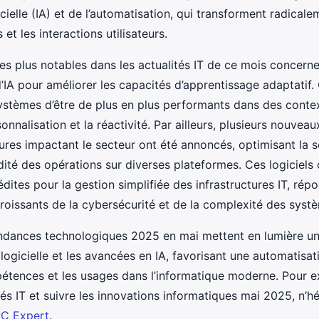
ificielle (IA) et de l’automatisation, qui transforment radicale
et les interactions utilisateurs.
les plus notables dans les actualités IT de ce mois concerne
’IA pour améliorer les capacités d’apprentissage adaptatif
stèmes d’être de plus en plus performants dans des contex
onnalisation et la réactivité. Par ailleurs, plusieurs nouveaux
ures impactant le secteur ont été annoncés, optimisant la s
dité des opérations sur diverses plateformes. Ces logiciels 
édites pour la gestion simplifiée des infrastructures IT, rép
oissants de la cybersécurité et de la complexité des syst
endances technologiques 2025 en mai mettent en lumière u
 logicielle et les avancées en IA, favorisant une automatisa
pétences et les usages dans l’informatique moderne. Pour e
tés IT et suivre les innovations informatiques mai 2025, n’h
 PC Expert
.