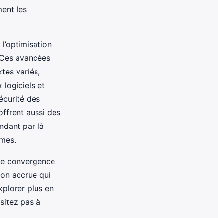
ment les
 l’optimisation
. Ces avancées
tes variés,
 logiciels et
écurité des
offrent aussi des
ondant par là
èmes.
ne convergence
tion accrue qui
xplorer plus en
ésitez pas à