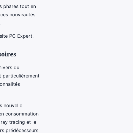
es phares tout en
 ces nouveautés
.
site PC Expert.
soires
nivers du
t particulièrement
onnalités
s nouvelle
t en consommation
ray tracing et le
eurs prédécesseurs