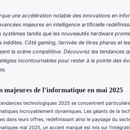
que une accélération notable des innovations en info
vancées majeures en intelligence artificielle redéfiniss
s systèmes tandis que les nouveautés hardware prome
inédites. Côté gaming, l’arrivée de titres phares et l
sent la scène compétitive. Découvrez les tendances q
stratégies incontournables pour rester à la pointe des év
es.
s majeures de l'informatique en mai 2025
 tendances technologiques 2025 se concentrent particulièr
matiques incroyablement dynamiques. Les géants de la tech
es dans leurs offres, redéfinissant ainsi le paysage du secte
matiques mai 2025, un accent marqué est mis sur l’intégra