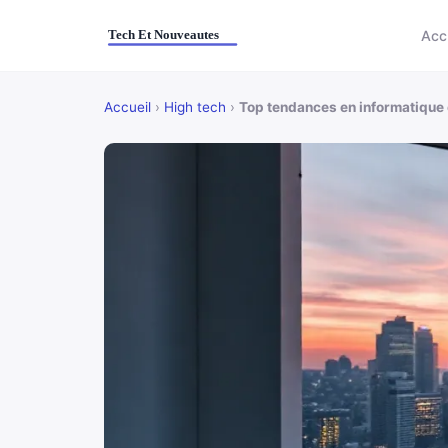
Acc
Accueil
›
High tech
›
Top tendances en informatique