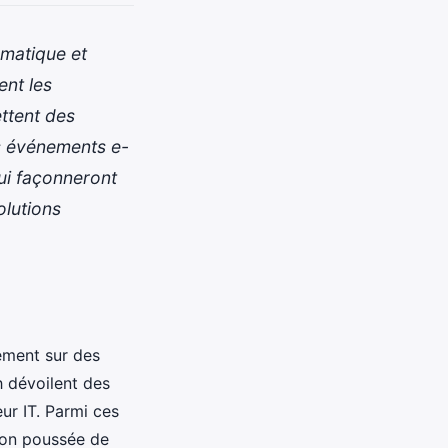
rmatique et
ent les
ttent des
es événements e-
ui façonneront
olutions
ement sur des
 dévoilent des
ur IT. Parmi ces
tion poussée de