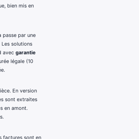
ue, bien mis en
la passe par une
 Les solutions
ud avec
garantie
rée légale (10
ée.
ièce. En version
s sont extraites
es en amont.
s.
 factures sont en