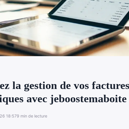
z la gestion de vos facture
niques avec jeboostemaboite
26 18:57
9 min de lecture