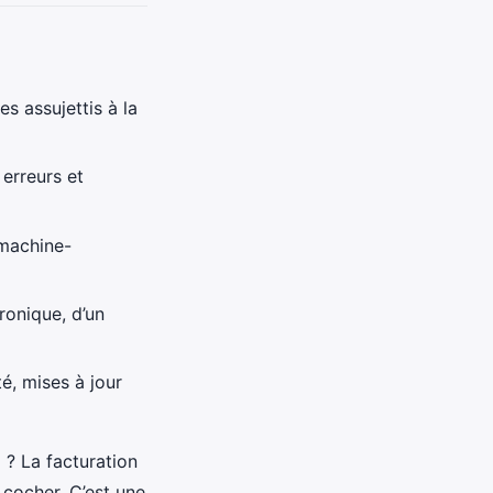
s assujettis à la
erreurs et
machine-
ronique, d’un
té, mises à jour
 ? La facturation
 cocher. C’est une