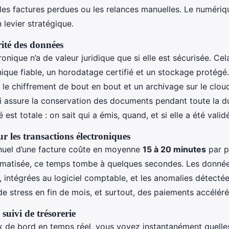
, les factures perdues ou les relances manuelles. Le numériq
 levier stratégique.
rité des données
onique n’a de valeur juridique que si elle est sécurisée. Ce
nique fiable, un horodatage certifié et un stockage protégé.
nt le chiffrement de bout en bout et un archivage sur le clo
ui assure la conservation des documents pendant toute la du
é est totale : on sait qui a émis, quand, et si elle a été valid
r les transactions électroniques
nuel d’une facture coûte en moyenne
15 à 20 minutes
par p
omatisée, ce temps tombe à quelques secondes. Les donnée
intégrées au logiciel comptable, et les anomalies détecté
de stress en fin de mois, et surtout, des paiements accéléré
suivi de trésorerie
 de bord en temps réel, vous voyez instantanément quelles