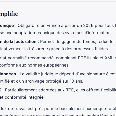
mplifié
ronique
: Obligatoire en France à partir de 2026 pour tous le
se une adaptation technique des systèmes d’information.
 de la facturation
: Permet de gagner du temps, réduit les 
ficativement la trésorerie grâce à des processus fluides.
mat normalisé recommandé, combinant PDF lisible et XML 
, conforme aux normes européennes.
 données
: La validité juridique dépend d’une signature élect
tifié et d’un archivage protégé sur 10 ans.
S
: Particulièrement adaptées aux TPE, elles offrent flexibili
t conformité intégrée.
flux de travail est prêt pour le basculement numérique total
e en force, et ce n’est pas qu’une simple obligation légale à