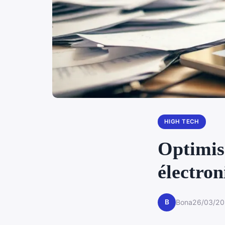
HIGH TECH
Optimise
électro
B
Bona
26/03/20