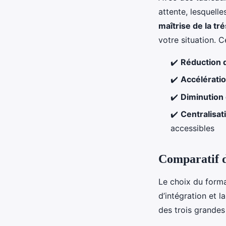
attente, lesquelle
maîtrise de la tr
votre situation. C
✔️
Réduction 
✔️
Accélérati
✔️
Diminution
✔️
Centralisat
accessibles
Comparatif d
Le choix du format
d’intégration et l
des trois grandes