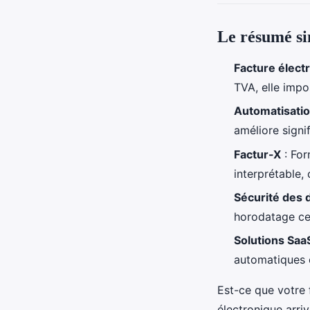
Le résumé si
Facture élect
TVA, elle impo
Automatisation
améliore signi
Factur-X
: For
interprétable
Sécurité des
horodatage cer
Solutions Saa
automatiques e
Est-ce que votre 
électronique arriv