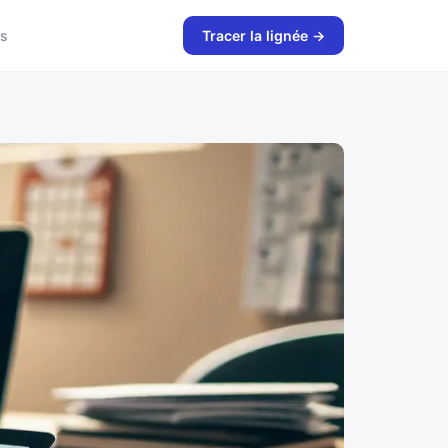
s
Tracer la lignée →