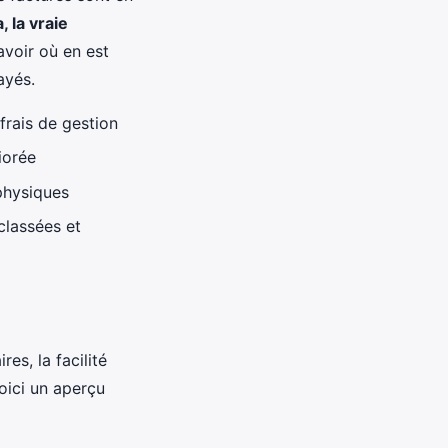
, la vraie
avoir où en est
ayés.
frais de gestion
iorée
physiques
classées et
es, la facilité
Voici un aperçu