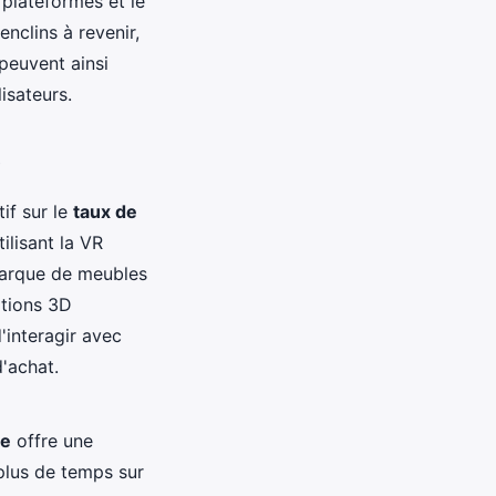
plateformes et le
nclins à revenir,
 peuvent ainsi
isateurs.
e
if sur le
taux de
ilisant la VR
marque de meubles
ations 3D
interagir avec
d'achat.
le
offre une
 plus de temps sur