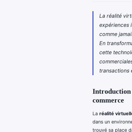
La réalité vi
expériences 
comme jamais 
En transforma
cette techno
commerciales 
transactions 
Introduction 
commerce
La
réalité virtuel
dans un environne
trouvé sa place d