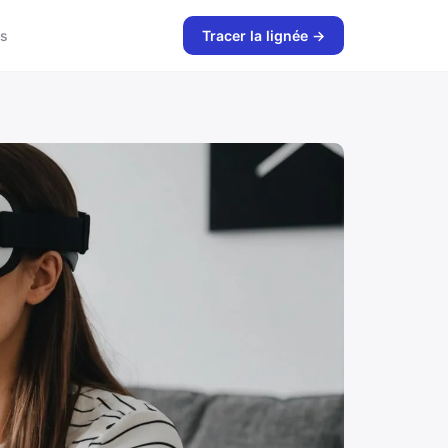
s
Tracer la lignée →