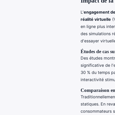
Impact de la
L'
engagement d
réalité virtuelle
(V
en ligne plus int
des simulations ré
d'essayer virtuel
Études de cas s
Des études montre
significative de 
30 % du temps pas
interactivité stim
Comparaison ent
Traditionnellemen
statiques. En rev
consommateurs son