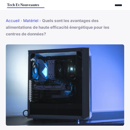
Accueil
›
Matériel
›
Quels sont les avantages des
alimentations de haute efficacité énergétique pour les
centres de données?